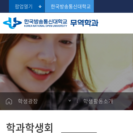
팝업열기
한국방송통신대학교
학과학생회
교육목표 및 연혁
교과과정
학습정보
학생게시판
공지사항
Se
스터디모임
교수진 소개
전공교과소개
학과일정
학생활동소개
설문
학과사무실/조교 안내
추천사이트
학생광장
학생활동소개
학과학생회