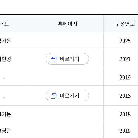
발전
발전
발전
발전
발전
대표
홈페이지
구성연도
성가은
2025
이현경
바로가기
2021
-
2019
.
바로가기
2018
정기문
2018
고영관
2018