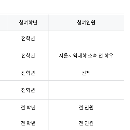
기금
기금
기금
기금
기금
중앙도서관
중앙도서관
중앙도서관
중앙도서관
중앙도서관
참여학년
참여인원
현재 페이지를 즐겨찾는 메뉴로
등록하시겠습니까?
전학년
메뉴추가
전학년
서울지역대학 소속 전 학우
전학년
전체
전학년
전 학년
전 인원
전 학년
전 인원