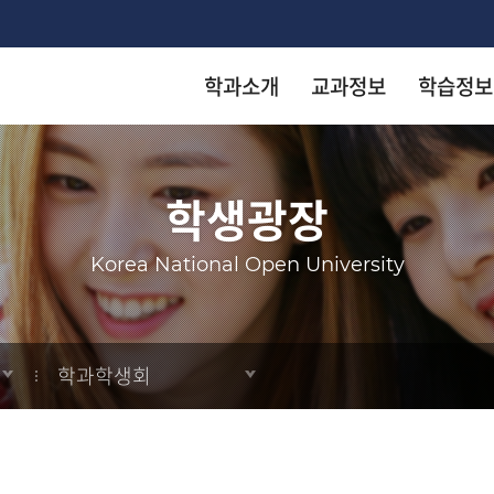
학과소개
교과정보
학습정보
착한 등
착한 등
착한 등
착한 등
착한 등
학생광장
arch
Korea National Open University
KN
KN
KN
KN
KN
학과학생회
출판
출판
출판
출판
출판