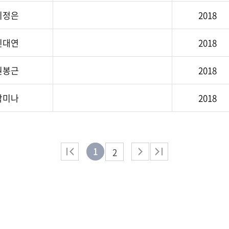
이정은
2018
진대연
2018
권봉근
2018
박미나
2018
1
2